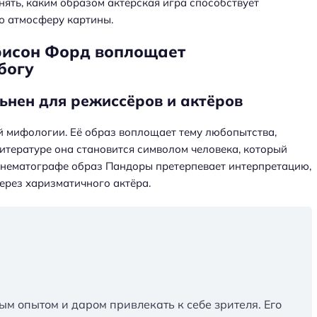
нять, каким образом актерская игра способствует
ю атмосферу картины.
рисон Форд воплощает
богу
ьнен для режиссёров и актёров
й мифологии. Её образ воплощает тему любопытства,
литературе она становится символом человека, который
кинематографе образ Пандоры претерпевает интерпретацию,
ерез харизматичного актёра.
ым опытом и даром привлекать к себе зрителя. Его