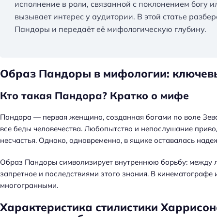
исполнение в роли, связанной с поклонением богу 
вызывает интерес у аудитории. В этой статье разбе
Пандоры и передаёт её мифологическую глубину.
Образ Пандоры в мифологии: ключев
Кто такая Пандора? Кратко о мифе
Пандора — первая женщина, созданная богами по воле Зевс
все беды человечества. Любопытство и непослушание приводя
несчастья. Однако, одновременно, в ящике оставалась наде
Образ Пандоры символизирует внутреннюю борьбу: между л
запретное и последствиями этого знания. В кинематографе 
многогранными.
Н
Характеристика стилистики Харрисона
а