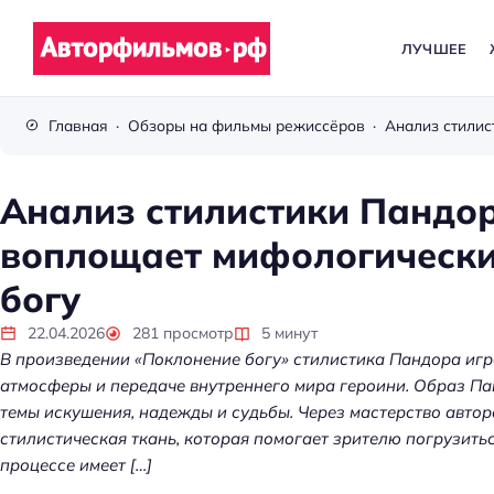
ЛУЧШЕЕ
В
с
Главная
Обзоры на фильмы режиссёров
ё
п
р
Анализ стилистики Пандо
о
воплощает мифологически
к
и
богу
н
о
22.04.2026
281
просмотр
5
минут
В произведении «Поклонение богу» стилистика Пандора иг
атмосферы и передаче внутреннего мира героини. Образ П
темы искушения, надежды и судьбы. Через мастерство авто
Kubernetes без хаос
стилистическая ткань, которая помогает зрителю погрузить
платформа управл
процессе имеет […]
кластерами помога