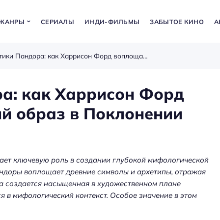
ЖАНРЫ
СЕРИАЛЫ
ИНДИ-ФИЛЬМЫ
ЗАБЫТОЕ КИНО
А
Анализ стилистики Пандора: как Харрисон Форд воплощает мифологический образ в Поклонении богу
ра: как Харрисон Форд
й образ в Поклонении
рает ключевую роль в создании глубокой мифологической
андоры воплощает древние символы и архетипы, отражая
ра создается насыщенная в художественном плане
а: как
ся в мифологический контекст. Особое значение в этом
ения
Аренда оборудования для
ет
мероприятий — звук, экраны,