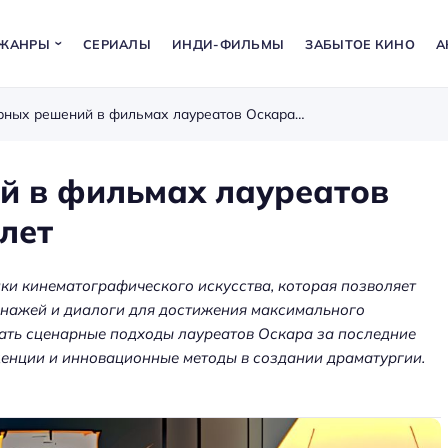
ЖАНРЫ
СЕРИАЛЫ
ИНДИ-ФИЛЬМЫ
ЗАБЫТОЕ КИНО
А
Анализ сценарных решений в фильмах лауреатов Оскара за последние пять лет
й в фильмах лауреатов
лет
ки кинематографического искусства, которая позволяет
онажей и диалоги для достижения максимального
ать сценарные подходы лауреатов Оскара за последние
денции и инновационные методы в создании драматургии.
а: как
ения
Аренда оборудования для
ет
мероприятий — звук, экраны,