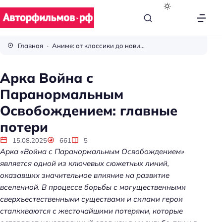
В
с
Главная
Аниме: от классики до новинок
ё
п
Арка Война с
р
Паранормальным
о
к
Освобождением: главные
и
потери
н
о
15.08.2025
661
5
Арка «Война с Паранормальным Освобождением»
является одной из ключевых сюжетных линий,
оказавших значительное влияние на развитие
вселенной. В процессе борьбы с могущественными
сверхъестественными существами и силами герои
сталкиваются с жесточайшими потерями, которые