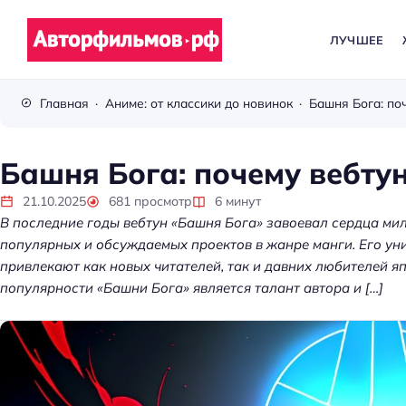
ЛУЧШЕЕ
В
с
Главная
Аниме: от классики до новинок
Башня Бога: поч
ё
п
р
Башня Бога: почему вебтун
о
к
21.10.2025
681
просмотр
6
минут
В последние годы вебтун «Башня Бога» завоевал сердца мил
и
популярных и обсуждаемых проектов в жанре манги. Его у
н
привлекают как новых читателей, так и давних любителей я
о
популярности «Башни Бога» является талант автора и […]
Kubernetes без хаос
платформа управл
кластерами помога