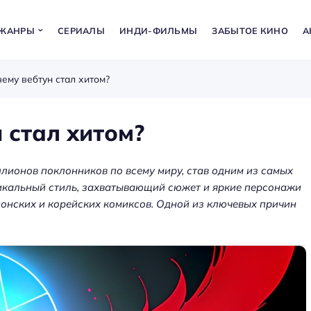
ЖАНРЫ
СЕРИАЛЫ
ИНДИ-ФИЛЬМЫ
ЗАБЫТОЕ КИНО
А
ему вебтун стал хитом?
 стал хитом?
лионов поклонников по всему миру, став одним из самых
никальный стиль, захватывающий сюжет и яркие персонажи
понских и корейских комиксов. Одной из ключевых причин
а: как
ения
Аренда оборудования для
ет
мероприятий — звук, экраны,