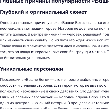
Главные причины популярности «Баш
Глубокий и оригинальный сюжет
Одной из главных причин успеха «Башни Бога» является его с
неочевидные мотивации героев. История не даёт легко поня
читать дальше. В центре внимания — человек, решивший под
или изменить свою судьбу. Но на пути его ждёт масса испыт
Также важным элементом является идея о «законных» и «неза
том, что за каждым героем скрыт свой бэкграунд и мотивы.
действительно уникальным.
Уникальные персонажи
Персонажи в «Башне Бога» — это не просто шаблонные геро
слабости и сильные стороны. Есть герои, которые вызывают 
полностью неожиданные в своих действиях. Это делает чте
Один из главных персонажей — молодой парень Баро. Его п
Н
одна из центральных линий истории. В процессе он сталкив
а
Развитие персонажей в «Башне Бога» — это настоящая драм