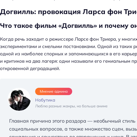
Догвилль: провокация Ларса фон Тр
Что такое фильм «Догвилль» и почему о
Когда речь заходит о режиссере Ларсе фон Триера, у многи
экспериментами и смелыми постановками. Одной из таких ра
одной из наиболее спорных и запоминающихся в его карьер
и критиков на два лагеря: одни называли его гениальным п
откровенной деградацией.
Мнение админа
Нобутика
Люблю разные жанры, но больше аниме
Главная причина этого раздора — необычный стиль
социальных вопросов, а также множество сцен, выз
сожаления и сочувствия до отвращения и шока. В эт