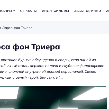
ЖАНРЫ
СЕРИАЛЫ
ИНДИ-ФИЛЬМЫ
ЗАБЫТОЕ КИНО
А
я Ларса фон Триера
рса фон Триера
 критиков бурные обсуждения и споры, став одной из
еобычный стиль, дерзкая подача и глубокие философские
рии и сложной внутренней драмой персонажей. Сюжет
 где главный герой, Винсент, в […]
а: как
ения
Аренда оборудования для
ет
мероприятий — звук, экраны,