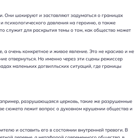
. Они шокируют и заставляют задуматься о границах
и психологического давления на героиню, а также
то служит для раскрытия темы о том, как общество может
, а очень конкретное и живое явление. Это не красиво и не
ние отвернуться. Но именно через эти сцены режиссер
риадах маленьких догвилльских ситуаций, где границы
апример, разрушающаяся церковь, такие же разрушенные
ове сюжета лежит вопрос о духовном крушении общества и
ителю и оставить его в состоянии внутренней тревоги. В
ретной деревне, а метафорой современного общества, в