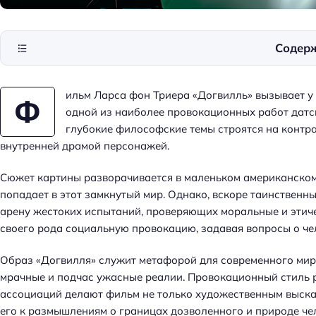
Содер
ильм Ларса фон Триера «Догвилль» вызывает у 
Ф
одной из наиболее провокационных работ датск
глубокие философские темы строятся на контр
внутренней драмой персонажей.
Сюжет картины разворачивается в маленьком американском г
попадает в этот замкнутый мир. Однако, вскоре таинственн
арену жестоких испытаний, проверяющих моральные и этиче
своего рода социальную провокацию, задавая вопросы о че
Образ «Догвилля» служит метафорой для современного мира
мрачные и подчас ужасные реалии. Провокационный стиль 
ассоциаций делают фильм не только художественным выска
его к размышлениям о границах дозволенного и природе че