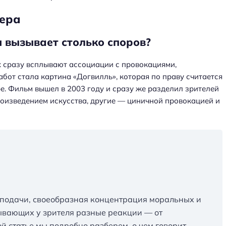
иера
н вызывает столько споров?
х сразу всплывают ассоциации с провокациями,
бот стала картина «Догвилль», которая по праву считается
е. Фильм вышел в 2003 году и сразу же разделил зрителей
роизведением искусства, другие — циничной провокацией и
 подачи, своеобразная концентрация моральных и
ывающих у зрителя разные реакции — от
ой статье мы подробно разберем, о чем говорит