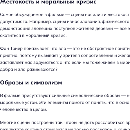
Жестокость и моральный кризис
Самое обсуждаемое в фильме — сцены насилия и жестокости
допустимого. Например, сцены изнасилования, физического 
демонстрация зловещих поступков жителей деревни — всё э
скатиться в моральный кризис.
Фон Триер показывает, что зло — это не абстрактное понятие
приятно, поэтому вызывает у зрителя сопротивление и жела
заставляет нас задуматься: а что если мы тоже живем в ми
добра и зла размываются?
Образы и символизм
В фильме присутствуют сильные символические образы — н
моральные устои. Эти элементы помогают понять, что в осн
человечества в целом.
Многие сцены построены так, чтобы не дать расслабиться зр
результате картина становится не только рассказом о конк