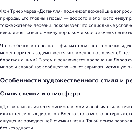
й
т
Фон Триер через «Догвилля» поднимает важнейшие вопросы 
и
природы. Его главный посыл — доброта и зло часто живут ря
:
также жителей деревни, показывает, что социальные условн
невидимая граница между порядком и хаосом очень легко н
Что особенно интересно — фильм ставит под сомнение идею о
момент зритель задумывается, что именно позволяет общес
бороться с ними? В этом и заключается провокация Ларса ф
милое и спокойное сообщество может скрывать истинную ди
Особенности художественного стиля и 
Стиль съемки и атмосфера
«Догвилль» отличается минимализмом и особым стилистичес
или интенсивных диалогов. Вместо этого много натурных съ
ощущение замедленной съемки жизни. Такой прием позволяе
безысходности.