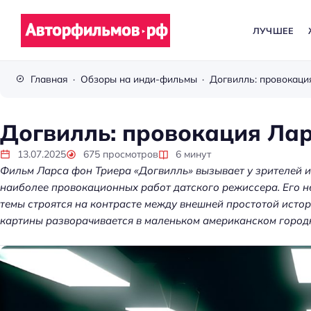
ЛУЧШЕЕ
В
с
Главная
Обзоры на инди-фильмы
Догвилль: провокаци
ё
п
р
Догвилль: провокация Ла
о
к
13.07.2025
675
просмотров
6
минут
Фильм Ларса фон Триера «Догвилль» вызывает у зрителей и
и
наиболее провокационных работ датского режиссера. Его н
н
темы строятся на контрасте между внешней простотой исто
о
картины разворачивается в маленьком американском городке,
Kubernetes без хаос
платформа управл
кластерами помога