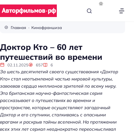
В
с
Главная
Кинофраншиза
ё
п
Доктор Кто – 60 лет
р
путешествий во времени
о
к
02.11.2025
657
6
и
За шесть десятилетий своего существования «Доктор
н
Кто» стал неотъемлемой частью мировой культуры,
о
завоевав сердца миллионов зрителей по всему миру.
Эта британская научно-фантастическая серия
рассказывает о путешествиях во времени и
пространстве, которые осуществляют загадочный
Доктор и его спутники, сталкиваясь с опасными
врагами и раскрыв тайны вселенной. На протяжении
всех этих лет сериал неоднократно переосмысливал