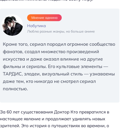
Мнение админа
Нобутика
Н
Люблю разные жанры, но больше аниме
а
й
Кроме того, сериал породил огромное сообщество
т
фанатов, создал множество произведений
и
искусства и даже оказал влияние на другие
:
фильмы и сериалы. Его культовые элементы —
ТАРДИС, злодеи, визуальный стиль — узнаваемы
даже тем, кто никогда не смотрел сериал
полностью.
За 60 лет существования Доктор Кто превратился в
настоящее явление и продолжает удивлять новых
зрителей. Это история о путешествиях во времени, о