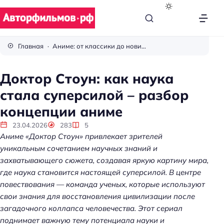
В
с
Главная
Аниме: от классики до новинок
ё
п
Доктор Стоун: как наука
р
стала суперсилой – разбор
о
к
концепции аниме
и
23.04.2026
283
5
н
Аниме «Доктор Стоун» привлекает зрителей
о
уникальным сочетанием научных знаний и
захватывающего сюжета, создавая яркую картину мира,
где наука становится настоящей суперсилой. В центре
повествования — команда ученых, которые используют
свои знания для восстановления цивилизации после
загадочного коллапса человечества. Этот сериал
поднимает важную тему потенциала науки и