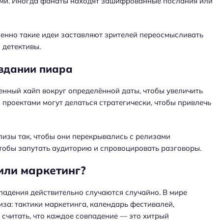
тами. Иногда фанаты находят зашифрованные послания или
менно такие идеи заставляют зрителей переосмысливать
 детективы.
оздании пиара
венный хайп вокруг определённой даты, чтобы увеличить
 проектами могут делаться стратегически, чтобы привлечь
лизы так, чтобы они перекрывались с релизами
чтобы запутать аудиторию и спровоцировать разговоры.
 или маркетинг?
падения действительно случаются случайно. В мире
за: тактики маркетинга, календарь фестивалей,
 считать, что каждое совпадение — это хитрый