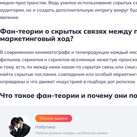
медиа-пространстве. Ведь умелое использование скрытых св
аудитории, но и создать дополнительную интригу вокруг б
явление.
Фан-теории о скрытых связях между 
маркетинговый ход?
В современном кинематографе и телепродукции каждый мес
фильмов, сериалов и сериалов-вселенных зачастую происход
к тому, есть ли между ними какая-то скрытая связь или смы
найти скрытые послания, совпадения или особый маркетинго
оправданы и что движет индустрией в подборе дат релизов.
Что такое фан-теории и почему они п
Мнение админа
Нобутика
Люблю разные жанры, но больше аниме