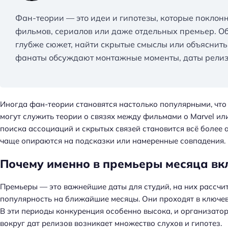
Фан-теории — это идеи и гипотезы, которые поклон
фильмов, сериалов или даже отдельных премьер. О
глубже сюжет, найти скрытые смыслы или объяснить
фанаты обсуждают монтажные моменты, даты релиз
Иногда фан-теории становятся настолько популярными, чт
могут служить теории о связях между фильмами о Marvel ил
поиска ассоциаций и скрытых связей становится всё более 
чаще опираются на подсказки или намеренные совпадения.
Почему именно в премьеры месяца вк
Премьеры — это важнейшие даты для студий, на них рассчит
популярность на ближайшие месяцы. Они проходят в ключев
Н
В эти периоды конкуренция особенно высока, и организато
а
вокруг дат релизов возникает множество слухов и гипотез.