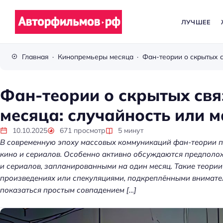
ЛУЧШЕЕ
В
с
Главная
Кинопремьеры месяца
ё
п
р
Фан-теории о скрытых св
о
месяца: случайность или 
к
и
10.10.2025
671
просмотр
5
минут
н
В современную эпоху массовых коммуникаций фан-теории 
о
кино и сериалов. Особенно активно обсуждаются предполо
и сериалов, запланированными на один месяц. Такие теори
произведениях или спекуляциями, подкреплёнными внимател
показаться простым совпадением […]
Kubernetes без хаос
платформа управл
кластерами помога