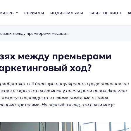
ЖАНРЫ
СЕРИАЛЫ
ИНДИ-ФИЛЬМЫ
ЗАБЫТОЕ КИНО
А
Фан-теории о скрытых связях между премьерами месяца: случайность или маркетинговый ход?
язях между премьерами
маркетинговый ход?
приобретают всё большую популярность среди поклонников
жения о скрытых связях между премьерами новых фильмов
и зачастую порождаются некими намеками в самих
ьными зрителями. На первый взгляд, эти связи могут
а: как
ения
Аренда оборудования для
ет
мероприятий — звук, экраны,