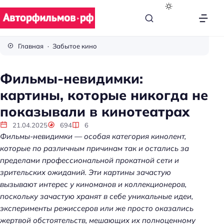
В
с
Главная
Забытое кино
ё
п
Фильмы-невидимки:
р
картины, которые никогда не
о
к
показывали в кинотеатрах
и
21.04.2025
694
6
н
Фильмы-невидимки — особая категория кинолент,
о
которые по различным причинам так и остались за
пределами профессиональной прокатной сети и
зрительских ожиданий. Эти картины зачастую
вызывают интерес у киноманов и коллекционеров,
поскольку зачастую хранят в себе уникальные идеи,
эксперименты режиссеров или же просто оказались
жертвой обстоятельств, мешающих их полноценному