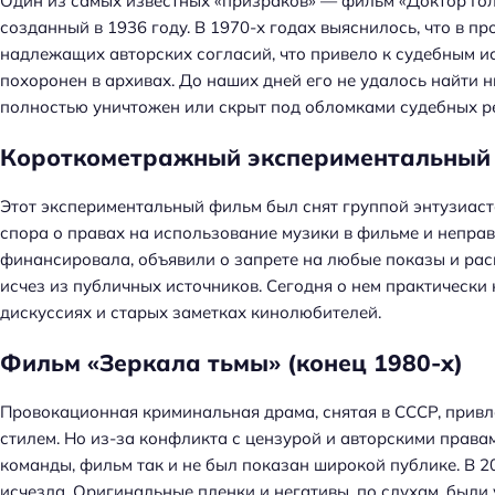
Один из самых известных «призраков» — фильм «Доктор Гол
созданный в 1936 году. В 1970-х годах выяснилось, что в 
надлежащих авторских согласий, что привело к судебным иск
похоронен в архивах. До наших дней его не удалось найти н
полностью уничтожен или скрыт под обломками судебных р
Короткометражный экспериментальный ф
Этот экспериментальный фильм был снят группой энтузиасто
спора о правах на использование музики в фильме и неправ
финансировала, объявили о запрете на любые показы и рас
исчез из публичных источников. Сегодня о нем практически 
дискуссиях и старых заметках кинолюбителей.
Фильм «Зеркала тьмы» (конец 1980-х)
Провокационная криминальная драма, снятая в СССР, прив
стилем. Но из-за конфликта с цензурой и авторскими права
команды, фильм так и не был показан широкой публике. В 2
исчезла. Оригинальные пленки и негативы, по слухам, были