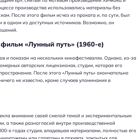
дфингер», снятый по мотивам произведений Хичкока и
процессе производства использовались материалы без
ам. После этого фильм исчез из проката и, по сути, был
и в одном из доступных источников. Возможно, он
ешений.
ильм «Лунный путь» (1960-е)
в и показан на нескольких кинофестивалях. Однако, из-за
омерных авторских лицензионах, студии, которая его
пространение. После этого «Лунный путь» окончательно
ничего не известно, кроме случаев упоминания в
лекла внимание своей смелой темой и экспериментальным
ми, а также разногласий внутри производственной
000-х годах студия, владевшая материалами, полностью его
 уничтожены или спрятаны в архивах, закрытых для