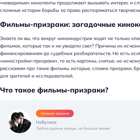
«невидимые» киноленты продолжают вызывать интерес и сл
сложные истории борьбы за право распоряжаться творческ
Фильмы-призраки: загадочные кинока
Знаете ли вы, что вокруг киноиндустрии ходят не только кла
фильмах, которые так и не увидели свет? Причины их исчез
финансированием до судебных разбирательств. Но есть ос
«киностройки-призраки», то есть картины, снятые, но исчез
расскажем про такие фильмы, которые, словно призраки, б
для зрителей и исследователей.
Что такое фильмы-призраки?
Мнение админа
Нобутика
Люблю разные жанры, но больше аниме