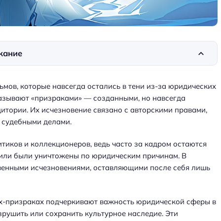
жание
ьмов, которые навсегда остались в тени из-за юридических
называют «призраками» — созданными, но навсегда
тории. Их исчезновение связано с авторскими правами,
 судебными делами.
тиков и коллекционеров, ведь часто за кадром остаются
т или были уничтожены по юридическим причинам. В
твенными исчезновениями, оставляющими после себя лишь
х-призраках подчеркивают важность юридической сферы в
зрушить или сохранить культурное наследие. Эти