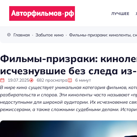
ЛУЧШЕЕ
В
с
Главная
Забытое кино
ё
п
р
Фильмы-призраки: кинолен
о
исчезнувшие без следа из
к
и
19.07.2025
682
просмотра
6
минут
н
В мире кино существует уникальная категория фильмов, кот
о
разбирательств и споров. Эти киноленты часто называют «
недоступными для широкой аудитории. Их исчезновение свя
режиссерами, а также сложными судебными делами. Истории
Kubernetes без хаос
платформа управл
кластерами помога