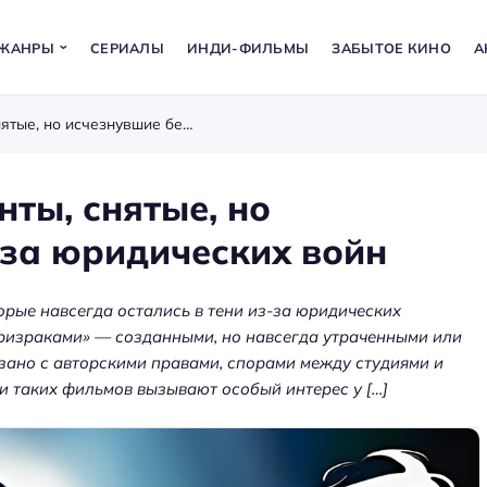
ЖАНРЫ
СЕРИАЛЫ
ИНДИ-ФИЛЬМЫ
ЗАБЫТОЕ КИНО
А
Фильмы-призраки: киноленты, снятые, но исчезнувшие без следа из-за юридических войн
ты, снятые, но
-за юридических войн
орые навсегда остались в тени из-за юридических
призраками» — созданными, но навсегда утраченными или
зано с авторскими правами, спорами между студиями и
 таких фильмов вызывают особый интерес у […]
а: как
ения
Аренда оборудования для
ет
мероприятий — звук, экраны,