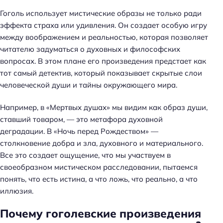
Гоголь использует мистические образы не только ради
эффекта страха или удивления. Он создает особую игру
между воображением и реальностью, которая позволяет
читателю задуматься о духовных и философских
вопросах. В этом плане его произведения предстает как
Н
тот самый детектив, который показывает скрытые слои
а
человеческой души и тайны окружающего мира.
й
т
Например, в «Мертвых душах» мы видим как образ души,
и
ставший товаром, — это метафора духовной
:
деградации. В «Ночь перед Рождеством» —
столкновение добра и зла, духовного и материального.
Все это создает ощущение, что мы участвуем в
своеобразном мистическом расследовании, пытаемся
понять, что есть истина, а что ложь, что реально, а что
иллюзия.
Почему гоголевские произведения