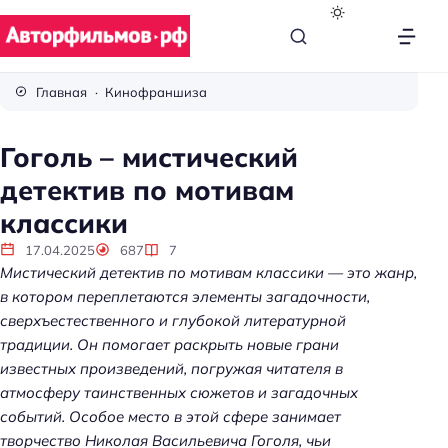
В
с
Главная
Кинофраншиза
ё
п
Гоголь – мистический
р
детектив по мотивам
о
к
классики
и
17.04.2025
687
7
н
Мистический детектив по мотивам классики — это жанр,
о
в котором переплетаются элементы загадочности,
сверхъестественного и глубокой литературной
традиции. Он помогает раскрыть новые грани
известных произведений, погружая читателя в
атмосферу таинственных сюжетов и загадочных
событий. Особое место в этой сфере занимает
творчество Николая Васильевича Гоголя, чьи