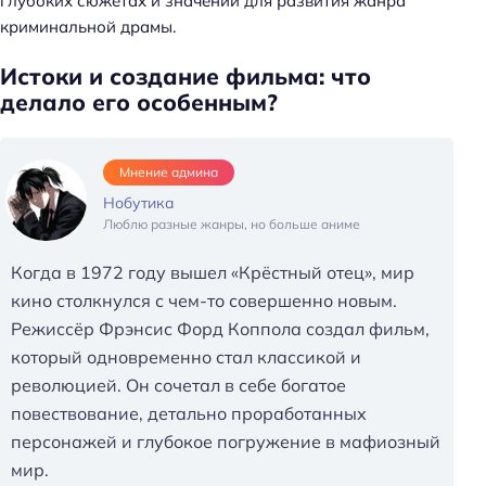
глубоких сюжетах и значении для развития жанра
криминальной драмы.
Истоки и создание фильма: что
делало его особенным?
Мнение админа
Нобутика
Люблю разные жанры, но больше аниме
Когда в 1972 году вышел «Крёстный отец», мир
кино столкнулся с чем-то совершенно новым.
Режиссёр Фрэнсис Форд Коппола создал фильм,
который одновременно стал классикой и
революцией. Он сочетал в себе богатое
повествование, детально проработанных
персонажей и глубокое погружение в мафиозный
мир.