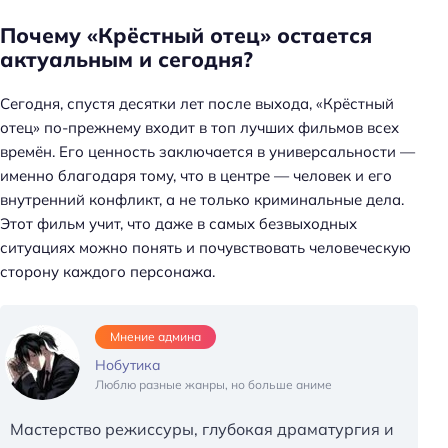
Почему «Крёстный отец» остается
актуальным и сегодня?
Сегодня, спустя десятки лет после выхода, «Крёстный
Н
отец» по-прежнему входит в топ лучших фильмов всех
а
времён. Его ценность заключается в универсальности —
й
именно благодаря тому, что в центре — человек и его
т
внутренний конфликт, а не только криминальные дела.
и
Этот фильм учит, что даже в самых безвыходных
:
ситуациях можно понять и почувствовать человеческую
сторону каждого персонажа.
Мнение админа
Нобутика
Люблю разные жанры, но больше аниме
Мастерство режиссуры, глубокая драматургия и