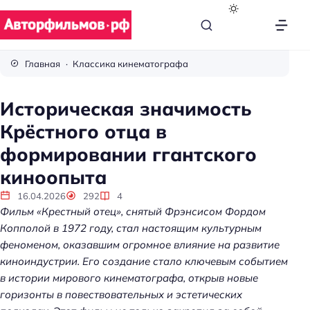
В
с
Главная
Классика кинематографа
ё
п
Историческая значимость
р
Крёстного отца в
о
к
формировании ггантского
и
киноопыта
н
о
16.04.2026
292
4
Фильм «Крестный отец», снятый Фрэнсисом Фордом
Копполой в 1972 году, стал настоящим культурным
феноменом, оказавшим огромное влияние на развитие
киноиндустрии. Его создание стало ключевым событием
в истории мирового кинематографа, открыв новые
горизонты в повествовательных и эстетических