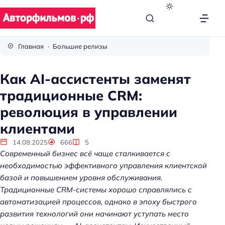
В
с
Главная
Большие релизы
ё
п
Как AI-ассистенты заменят
р
традиционные CRM:
о
к
революция в управлении
и
клиентами
н
о
14.08.2025
666
5
Современный бизнес всё чаще сталкивается с
необходимостью эффективного управления клиентской
базой и повышением уровня обслуживания.
Традиционные CRM-системы хорошо справлялись с
автоматизацией процессов, однако в эпоху быстрого
развития технологий они начинают уступать место