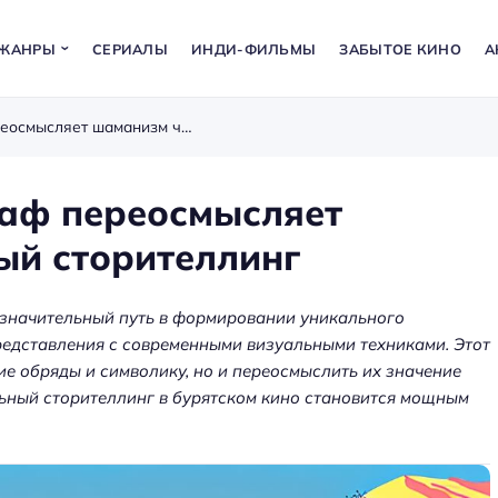
ЖАНРЫ
СЕРИАЛЫ
ИНДИ-ФИЛЬМЫ
ЗАБЫТОЕ КИНО
А
Как бурятский кинематограф переосмысляет шаманизм через визуальный сторителлинг
раф переосмысляет
ый сторителлинг
 значительный путь в формировании уникального
редставления с современными визуальными техниками. Этот
е обряды и символику, но и переосмыслить их значение
ьный сторителлинг в бурятском кино становится мощным
а: как
ения
Аренда оборудования для
ет
мероприятий — звук, экраны,