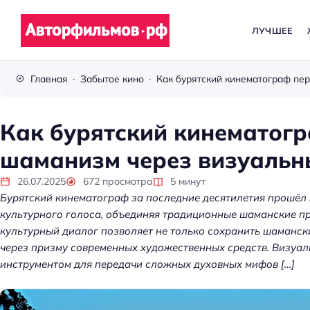
ЛУЧШЕЕ
В
с
Главная
Забытое кино
ё
п
р
Как бурятский кинематог
о
шаманизм через визуальн
к
и
26.07.2025
672
просмотра
5
минут
н
Бурятский кинематограф за последние десятилетия прошёл
о
культурного голоса, объединяя традиционные шаманские п
культурный диалог позволяет не только сохранить шамански
через призму современных художественных средств. Визуал
инструментом для передачи сложных духовных мифов […]
Kubernetes без хаос
платформа управл
кластерами помога