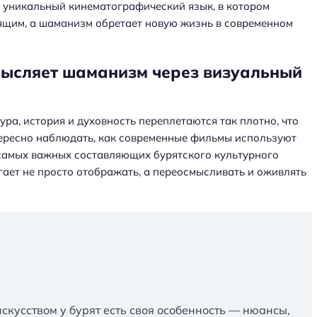
я уникальный кинематографический язык, в котором
щим, а шаманизм обретает новую жизнь в современном
мысляет шаманизм через визуальный
ра, история и духовность переплетаются так плотно, что
тересно наблюдать, как современные фильмы используют
 самых важных составляющих бурятского культурного
гает не просто отображать, а переосмысливать и оживлять
искусством у бурят есть своя особенность — нюансы,