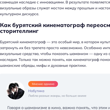
совмещая наследие с инновациями. В результате появляетс
визуальные образы служат мостом между прошлым и настоя
культурном дискурсе.
Как бурятский кинематограф переос
сторителлинг
Бурятский кинематограф — это особый мир, в котором культу
затронуть их без трепета просто невозможно. Особенно ин
визуальные средства, чтобы показать шаманизм — одну из
наследия. Только так можно понять, как кинематограф помо
шаманские обряды, мифы и духовные практики.
Мнение админа
Нобутика
Люблю разные жанры, но больше аниме
Говоря о шаманизме в кино, важно понять, что этим 