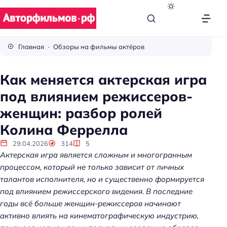
В
с
Главная
Обзоры на фильмы актёров
ё
п
Как меняется актерская игра
р
под влиянием режиссеров-
о
к
женщин: разбор ролей
и
Колина Феррелла
н
о
29.04.2026
314
5
Актерская игра является сложным и многогранным
процессом, который не только зависит от личных
талантов исполнителя, но и существенно формируется
под влиянием режиссерского видения. В последние
годы всё больше женщин-режиссеров начинают
активно влиять на кинематографическую индустрию,