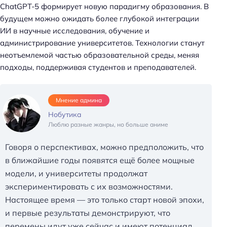
ChatGPT-5 формирует новую парадигму образования. В
будущем можно ожидать более глубокой интеграции
ИИ в научные исследования, обучение и
администрирование университетов. Технологии станут
неотъемлемой частью образовательной среды, меняя
подходы, поддерживая студентов и преподавателей.
Мнение админа
Нобутика
Люблю разные жанры, но больше аниме
Говоря о перспективах, можно предположить, что
в ближайшие годы появятся ещё более мощные
модели, и университеты продолжат
экспериментировать с их возможностями.
Настоящее время — это только старт новой эпохи,
Н
и первые результаты демонстрируют, что
а
перемены идут уже сейчас и имеют потенциал