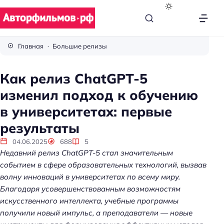
В
с
Главная
Большие релизы
ё
п
Как релиз ChatGPT-5
р
изменил подход к обучению
о
к
в университетах: первые
и
результаты
н
о
04.06.2025
688
5
Недавний релиз ChatGPT-5 стал значительным
событием в сфере образовательных технологий, вызвав
волну инноваций в университетах по всему миру.
Благодаря усовершенствованным возможностям
искусственного интеллекта, учебные программы
получили новый импульс, а преподаватели — новые