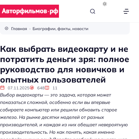
В
с
Главная
Биографии, факты, новости
ё
п
Как выбрать видеокарту и не
р
потратить деньги зря: полное
о
к
руководство для новичков и
и
опытных пользователей
н
о
07.11.2025
648
11
Выбор видеокарты — это задача, которая может
показаться сложной, особенно если вы впервые
собираете компьютер или решили обновить старое
железо. На рынке десятки моделей от разных
производителей, и каждая из них обещает невероятную
производительность. Но как понять, какая именно