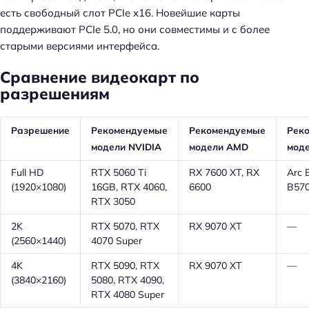
есть свободный слот PCIe x16. Новейшие карты
поддерживают PCIe 5.0, но они совместимы и с более
старыми версиями интерфейса.
Сравнение видеокарт по
разрешениям
Разрешение
Рекомендуемые
Рекомендуемые
Рек
модели NVIDIA
модели AMD
моде
Full HD
RTX 5060 Ti
RX 7600 XT, RX
Arc 
(1920×1080)
16GB, RTX 4060,
6600
B57
RTX 3050
2K
RTX 5070, RTX
RX 9070 XT
—
(2560×1440)
4070 Super
4K
RTX 5090, RTX
RX 9070 XT
—
(3840×2160)
5080, RTX 4090,
RTX 4080 Super