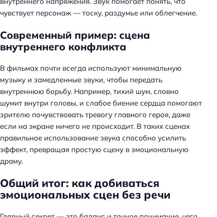
внутреннего напряжения. Звук помогает понять, что
и
чувствует персонаж — тоску, раздумье или облегчение.
:
Современный пример: сцена
внутреннего конфликта
В фильмах почти всегда используют минимальную
музыку и замедленные звуки, чтобы передать
внутреннюю борьбу. Например, тихий шум, словно
шумит внутри головы, и слабое биение сердца помогают
зрителю почувствовать тревогу главного героя, даже
если на экране ничего не происходит. В таких сценах
правильное использование звука способно усилить
эффект, превращая простую сцену в эмоциональную
драму.
Общий итог: как добиваться
эмоциональных сцен без речи
Главный секрет — это баланс и точное понимание, чего