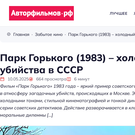
ЛУЧШЕЕ
В
с
Главная
Забытое кино
ё
п
р
Парк Горького (1983) – хо
о
убийства в СССР
к
и
10.05.2025
664
просмотра
6
минут
н
Фильм «Парк Горького» 1983 года – яркий пример советско
о
в атмосферу загадочных убийств, происходящих в Москве. 
холодными тонами, стильной кинематографией и тонкой ди
серии советских детективов. Действие разворачивается в к
моральные дилеммы […]
Kubernetes без хаос
платформа управл
кластерами помога