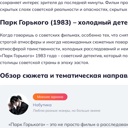
сохраняет интерес зрителя до последней минуты. Фильм про
скрытых слоях советской реальности и опасностях, скрыты
Парк Горького (1983) – холодный дете
Когда говоришь о советских фильмах, особенно тех, что снят
строгой атмосферы и иногда неожиданных сюжетных поворо
атмосферой таинственности, холодных расследований и неи
«Парк Горького» 1983 года – советский детектив, который п
столицы советской страны в эпоху застоя.
Обзор сюжета и тематическая направ
Мнение админа
Нобутика
Люблю разные жанры, но больше аниме
«Парк Горького» – это не просто фильм о расследова