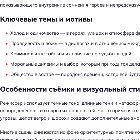
показывающего внутренние сомнения героев и непредсказу
Ключевые темы и мотивы
Холод и одиночество — в героях, улицах и атмосфере ф
Правдивость и ложь — в диалогах и в отношениях меж
Криминальные тайны и их влияние на судьбы людей.
Моральные дилеммы и выбор, который приходится делат
Общество в застое — парадокс времени, когда всё будт
Особенности съёмки и визуальный ст
Режиссёр использует тёмные тона, длинные тени и метафор
неопределённости и скрытых опасностей. Часто применяютс
угрозы, шёпот ветра и шорохи создают дополнительные эм
Многие сцены снимаются на фоне архитектурных памятников
между красотой и опасностью, которые могут скрываться в