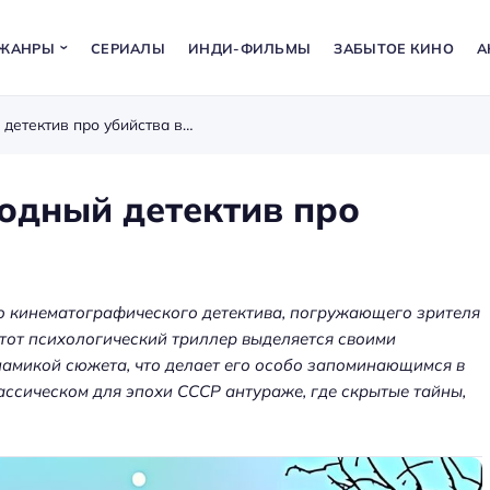
ЖАНРЫ
СЕРИАЛЫ
ИНДИ-ФИЛЬМЫ
ЗАБЫТОЕ КИНО
А
Парк Горького (1983) – холодный детектив про убийства в СССР
лодный детектив про
го кинематографического детектива, погружающего зрителя
Этот психологический триллер выделяется своими
намикой сюжета, что делает его особо запоминающимся в
лассическом для эпохи СССР антураже, где скрытые тайны,
а: как
ения
Аренда оборудования для
ет
мероприятий — звук, экраны,