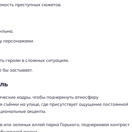
емость преступных сюжетов.
ильма.
ду персонажами.
ь героям в сложных ситуациях.
о бы застывает.
иль
ические кадры, чтобы подчеркнуть атмосферу
я съёмки на улице, где присутствует ощущение постоянной
оциональные акценты.
 или зеленых аллей парка Горького, подчеркивая контраст
 обыденной жизни.