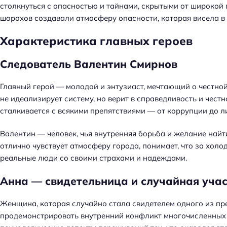
й
столкнуться с опасностью и тайнами, скрытыми от широкой
т
шорохов создавали атмосферу опасности, которая висела в 
и
Характеристика главных героев
:
Следователь Валентин Смирнов
Главный герой — молодой и энтузиаст, мечтающий о честно
не идеализирует систему, но верит в справедливость и чест
сталкивается с всякими препятствиями — от коррупции до л
Валентин — человек, чья внутренняя борьба и желание найт
отлично чувствует атмосферу города, понимает, что за хо
реальные люди со своими страхами и надеждами.
Анна — свидетельница и случайная уча
Женщина, которая случайно стала свидетелем одного из прес
продемонстрировать внутренний конфликт многочисленных г