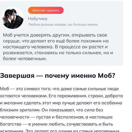
Мнение админа
Нобутика
Люблю разные жанры, но больше аниме
Моб учится доверять другим, открывать свое
сердце, что делает его ещё более похожим на
настоящего человека. В процессе он растет и
развивается, становясь не только сильнее, но и
более человечным.
Н
Завершая — почему именно Моб?
а
й
Моб — это символ того, что даже самые сильные люди
т
остаются человеками. Его переживания, страхи, доброта
и
и желание сделать этот мир лучше делают его особенно
:
близким зрителям. Он показывает, что сила без
человечности — пустая и бесполезная, а настоящее
богатство — в умении любить, сочувствовать и быть
искренним. Это делает его одним из самых человечных