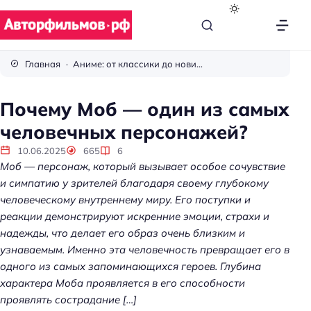
В
с
Главная
Аниме: от классики до новинок
ё
п
Почему Моб — один из самых
р
человечных персонажей?
о
к
10.06.2025
665
6
и
Моб — персонаж, который вызывает особое сочувствие
н
и симпатию у зрителей благодаря своему глубокому
о
человеческому внутреннему миру. Его поступки и
реакции демонстрируют искренние эмоции, страхи и
надежды, что делает его образ очень близким и
узнаваемым. Именно эта человечность превращает его в
одного из самых запоминающихся героев. Глубина
характера Моба проявляется в его способности
проявлять сострадание […]