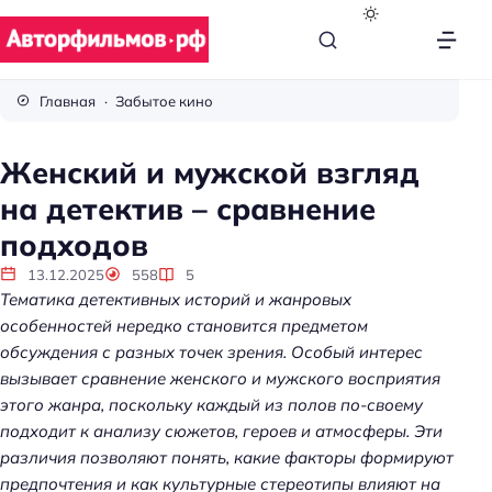
В
с
Главная
Забытое кино
ё
п
Женский и мужской взгляд
р
на детектив – сравнение
о
к
подходов
и
13.12.2025
558
5
н
Тематика детективных историй и жанровых
о
особенностей нередко становится предметом
обсуждения с разных точек зрения. Особый интерес
вызывает сравнение женского и мужского восприятия
этого жанра, поскольку каждый из полов по-своему
подходит к анализу сюжетов, героев и атмосферы. Эти
различия позволяют понять, какие факторы формируют
предпочтения и как культурные стереотипы влияют на