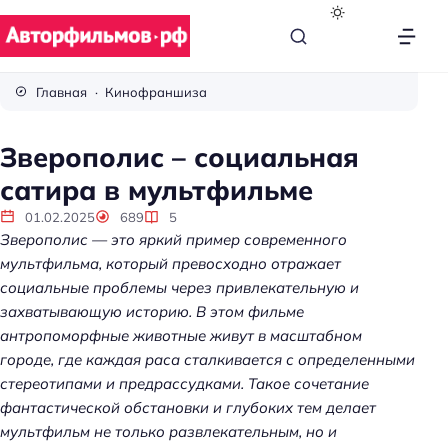
В
с
Главная
Кинофраншиза
ё
п
Зверополис – социальная
р
сатира в мультфильме
о
к
01.02.2025
689
5
и
Зверополис — это яркий пример современного
н
мультфильма, который превосходно отражает
о
социальные проблемы через привлекательную и
захватывающую историю. В этом фильме
антропоморфные животные живут в масштабном
городе, где каждая раса сталкивается с определенными
стереотипами и предрассудками. Такое сочетание
фантастической обстановки и глубоких тем делает
мультфильм не только развлекательным, но и