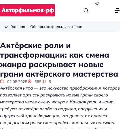
В
с
Главная
Обзоры на фильмы актёров
ё
п
Актёрские роли и
р
трансформации: как смена
о
к
жанра раскрывает новые
и
грани актёрского мастерства
н
о
02.05.2025
655
5
Актёрская игра — это искусство преображения, которое
позволяет артисту раскрывать новые грани своего
мастерства через смену жанров. Каждая роль и жанр
требуют от актёра особого подхода, погружения и
внутренней трансформации, что делает их процесс
непрерывным развитием профессиональных навыков.