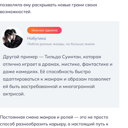
т
позволяла ему раскрывать новые грани своих
и
возможностей.
:
Мнение админа
Нобутика
Люблю разные жанры, но больше аниме
Другой пример — Тильда Суинтон, которая
отлично играет в драмах, мистике, фантастике и
даже комедиях. Её способность быстро
адаптироваться к жанрам и образам позволяет
ей быть востребованной и многогранной
актрисой.
Постоянная смена жанров и ролей — это не просто
способ разнообразить карьеру, а настоящий путь к