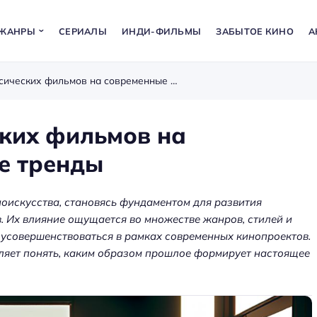
ЖАНРЫ
СЕРИАЛЫ
ИНДИ-ФИЛЬМЫ
ЗАБЫТОЕ КИНО
А
Анализ влияния классических фильмов на современные режиссёрские тренды
ских фильмов на
е тренды
оискусства, становясь фундаментом для развития
. Их влияние ощущается во множестве жанров, стилей и
усовершенствоваться в рамках современных кинопроектов.
ляет понять, каким образом прошлое формирует настоящее
а: как
ения
Аренда оборудования для
ет
мероприятий — звук, экраны,