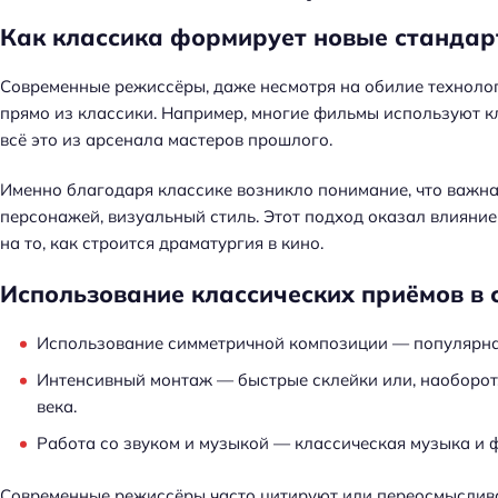
й
т
Как классика формирует новые станда
и
:
Современные режиссёры, даже несмотря на обилие технолог
прямо из классики. Например, многие фильмы используют 
всё это из арсенала мастеров прошлого.
Именно благодаря классике возникло понимание, что важна
персонажей, визуальный стиль. Этот подход оказал влияние
на то, как строится драматургия в кино.
Использование классических приёмов в 
Использование симметричной композиции — популярна
Интенсивный монтаж — быстрые склейки или, наоборот,
века.
Работа со звуком и музыкой — классическая музыка и 
Современные режиссёры часто цитируют или переосмыслива