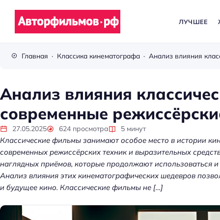
ЛУЧШЕЕ
В
с
Главная
Классика кинематографа
ё
п
р
Анализ влияния классиче
о
современные режиссёрски
к
и
27.05.2025
624
просмотра
5
минут
н
Классические фильмы занимают особое место в истории кин
о
современных режиссёрских техник и выразительных средств
наглядных приёмов, которые продолжают использоваться и 
Анализ влияния этих кинематографических шедевров позво
и будущее кино. Классические фильмы не […]
Kubernetes без хаос
платформа управл
кластерами помога