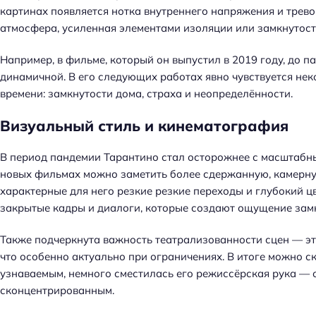
й
картинах появляется нотка внутреннего напряжения и трево
т
атмосфера, усиленная элементами изоляции или замкнутост
и
:
Например, в фильме, который он выпустил в 2019 году, до 
динамичной. В его следующих работах явно чувствуется не
времени: замкнутости дома, страха и неопределённости.
Визуальный стиль и кинематография
В период пандемии Тарантино стал осторожнее с масштабн
новых фильмах можно заметить более сдержанную, камерную
характерные для него резкие резкие переходы и глубокий цв
закрытые кадры и диалоги, которые создают ощущение замк
Также подчеркнута важность театрализованности сцен — эт
что особенно актуально при ограничениях. В итоге можно ск
узнаваемым, немного сместилась его режиссёрская рука — 
сконцентрированным.