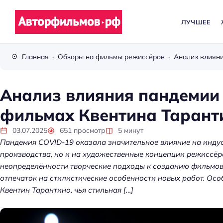
ЛУЧШЕЕ
В
с
Главная
Обзоры на фильмы режиссёров
ё
п
р
Анализ влияния пандемии 
о
фильмах Квентина Тарант
к
и
03.07.2025
651
просмотр
5
минут
н
Пандемия COVID-19 оказала значительное влияние на индус
о
производства, но и на художественные концепции режиссёро
неопределённости творческие подходы к созданию фильмов
отпечаток на стилистические особенности новых работ. Осо
Квентин Тарантино, чья стильная […]
Kubernetes без хаос
платформа управл
кластерами помога