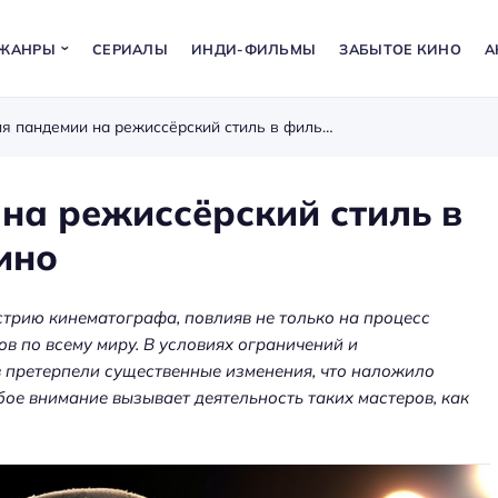
ЖАНРЫ
СЕРИАЛЫ
ИНДИ-ФИЛЬМЫ
ЗАБЫТОЕ КИНО
А
Анализ влияния пандемии на режиссёрский стиль в фильмах Квентина Тарантино
на режиссёрский стиль в
ино
трию кинематографа, повлияв не только на процесс
в по всему миру. В условиях ограничений и
 претерпели существенные изменения, что наложило
бое внимание вызывает деятельность таких мастеров, как
а: как
ения
Аренда оборудования для
ет
мероприятий — звук, экраны,