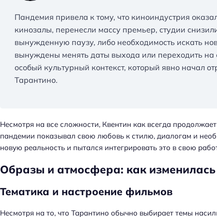
Пандемия привела к тому, что киноиндустрия оказа
кинозалы, перенесли массу премьер, студии снизил
вынужденную паузу, либо необходимость искать но
вынуждены менять даты выхода или переходить на 
особый культурный контекст, который явно начал от
Тарантино.
Несмотря на все сложности, Квентин как всегда продолжаетс
пандемии показывал свою любовь к стилю, диалогам и необ
новую реальность и пытался интегрировать это в свою работ
Образы и атмосфера: как изменилась 
Тематика и настроение фильмов
Н
а
Несмотря на то, что Тарантино обычно выбирает темы насили