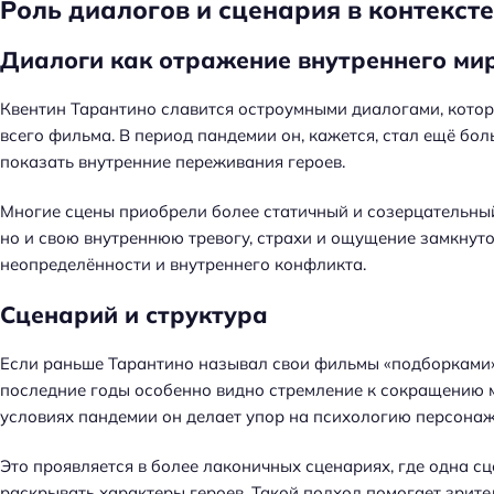
Роль диалогов и сценария в контекст
Диалоги как отражение внутреннего ми
Квентин Тарантино славится остроумными диалогами, котор
всего фильма. В период пандемии он, кажется, стал ещё бо
показать внутренние переживания героев.
Многие сцены приобрели более статичный и созерцательный
но и свою внутреннюю тревогу, страхи и ощущение замкнуто
неопределённости и внутреннего конфликта.
Сценарий и структура
Если раньше Тарантино называл свои фильмы «подборками»
последние годы особенно видно стремление к сокращению 
условиях пандемии он делает упор на психологию персонаж
Это проявляется в более лаконичных сценариях, где одна с
раскрывать характеры героев. Такой подход помогает зрит