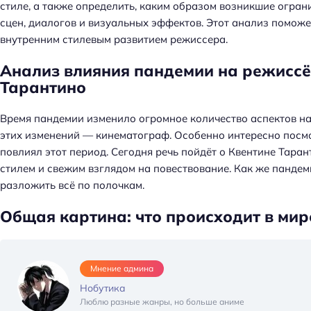
стиле, а также определить, каким образом возникшие огра
сцен, диалогов и визуальных эффектов. Этот анализ помож
внутренним стилевым развитием режиссера.
Анализ влияния пандемии на режиссё
Тарантино
Время пандемии изменило огромное количество аспектов наш
этих изменений — кинематограф. Особенно интересно посмот
повлиял этот период. Сегодня речь пойдёт о Квентине Тара
стилем и свежим взглядом на повествование. Как же пандем
разложить всё по полочкам.
Общая картина: что происходит в мир
Мнение админа
Нобутика
Люблю разные жанры, но больше аниме