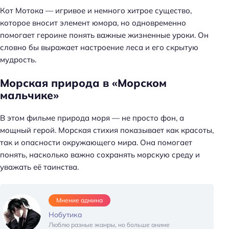
Кот Мотока — игривое и немного хитрое существо,
которое вносит элемент юмора, но одновременно
помогает героине понять важные жизненные уроки. Он
словно бы выражает настроение леса и его скрытую
мудрость.
Морская природа в «Морском
мальчике»
В этом фильме природа моря — не просто фон, а
Н
мощный герой. Морская стихия показывает как красоты,
а
так и опасности окружающего мира. Она помогает
й
понять, насколько важно сохранять морскую среду и
т
уважать её таинства.
и
:
Мнение админа
Нобутика
Люблю разные жанры, но больше аниме