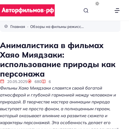
В
с
Главная
Обзоры на фильмы режиссёров
ё
п
Анималистика в фильмах
р
Хаяо Миядзаки:
о
к
использование природы как
и
персонажа
н
о
20.05.2025
680
6
Фильмы Хаяо Миядзаки славятся своей богатой
атмосферой и глубокой гармонией между человеком и
природой. В творчестве мастера анимации природа
выступает не просто фоном, а полноценным героем,
который оказывает влияние на развитие сюжета и
характеры персонажей. Эта особенность делает его