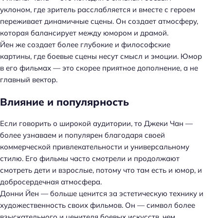
уклоном, где зритель расслабляется и вместе с героем
й
переживает динамичные сцены. Он создает атмосферу,
т
которая балансирует между юмором и драмой.
и
Йен же создает более глубокие и философские
:
картины, где боевые сцены несут смысл и эмоции. Юмор
в его фильмах — это скорее приятное дополнение, а не
главный вектор.
Влияние и популярность
Если говорить о широкой аудитории, то Джеки Чан —
более узнаваем и популярен благодаря своей
коммерческой привлекательности и универсальному
стилю. Его фильмы часто смотрели и продолжают
смотреть дети и взрослые, потому что там есть и юмор, и
добросердечная атмосфера.
Донни Йен — больше ценится за эстетическую технику и
художественность своих фильмов. Он — символ более
взыскательного и ценителя боевых искусств, чем