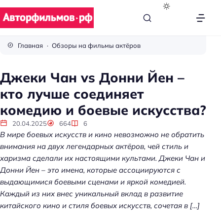
В
с
Главная
Обзоры на фильмы актёров
ё
п
Джеки Чан vs Донни Йен –
р
кто лучше соединяет
о
к
комедию и боевые искусства?
и
20.04.2025
664
6
н
В мире боевых искусств и кино невозможно не обратить
о
внимания на двух легендарных актёров, чей стиль и
харизма сделали их настоящими культами. Джеки Чан и
Донни Йен – это имена, которые ассоциируются с
выдающимися боевыми сценами и яркой комедией.
Каждый из них внес уникальный вклад в развитие
китайского кино и стиля боевых искусств, сочетая в […]