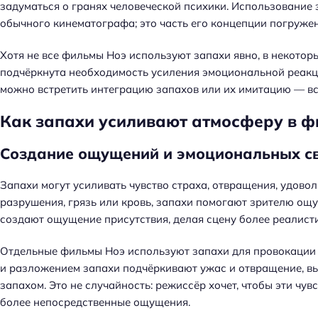
й
задуматься о гранях человеческой психики. Использование 
т
обычного кинематографа; это часть его концепции погружен
и
:
Хотя не все фильмы Ноэ используют запахи явно, в некотор
подчёркнута необходимость усиления эмоциональной реакц
можно встретить интеграцию запахов или их имитацию — в
Как запахи усиливают атмосферу в ф
Создание ощущений и эмоциональных с
Запахи могут усиливать чувство страха, отвращения, удовол
разрушения, грязь или кровь, запахи помогают зрителю ощут
создают ощущение присутствия, делая сцену более реалист
Отдельные фильмы Ноэ используют запахи для провокации 
и разложением запахи подчёркивают ужас и отвращение, вы
запахом. Это не случайность: режиссёр хочет, чтобы эти чу
более непосредственные ощущения.