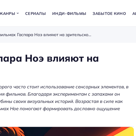
ЖАНРЫ
СЕРИАЛЫ
ИНДИ-ФИЛЬМЫ
ЗАБЫТОЕ КИНО
А
Как запахи в фильмах Гаспара Ноэ влияют на зрительское восприятие
пара Ноэ влияют на
орого часто стоит использование сенсорных элементов, в
вия фильмов. Благодаря экспериментам с запахами он
бины своих визуальных историй. Возрастая в силе как
льмах Ное помогают формировать дословно ощущение
а: как
ения
Аренда оборудования для
ет
мероприятий — звук, экраны,