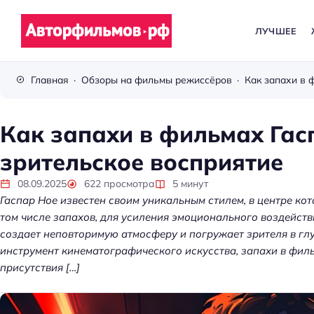
ЛУЧШЕЕ
В
с
Главная
Обзоры на фильмы режиссёров
ё
п
р
Как запахи в фильмах Гас
о
зрительское восприятие
к
и
08.09.2025
622
просмотра
5
минут
н
Гаспар Ное известен своим уникальным стилем, в центре кот
о
том числе запахов, для усиления эмоционального воздейст
создает неповторимую атмосферу и погружает зрителя в глу
инструмент кинематографического искусства, запахи в фи
присутствия […]
Kubernetes без хаос
платформа управл
кластерами помога