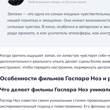
Люблю разные жанры, но больше аниме
Запахи — это одна из самых мощных чувствительных
нашей памятью и эмоциями. Они имеют возможност
сильные чувства. В кино, особенно в авторском и э
ради аромата, а как усилитель атмосферы, как инс
Когда зритель ощущает запах, он зачастую чувствует себя 
дополнительного реального опыта, делает сцены более ж
инструмент, чтобы передать настроение, подчеркнуть детал
Особенности фильмов Гаспара Ноэ и 
Что делает фильмы Гаспара Ноэ уникал
Н
Гаспар Ноэ известен своим уникальным стилем: провокацио
а
экспериментальный подход к повествованию. Его фильмы з